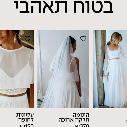
בטוח
תאהבי
הינומה
עליונית
חלקה ארוכה
לחופה
₪
150
₪
370