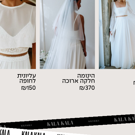
הינומה
עליונית
חלקה ארוכה
לחופה
₪
150
₪
370
ALA KALA