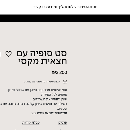
Ski
t
חנות
הסיפור שלנו
תהליך ומידע
צרו קשר
conten
סט סופיה עם
חצאית מקסי
₪
3,200
עלות משלוח מחושבת בצ'קאאוט
טופ מעטפת מבד קרפ סאטן עם שרוולי שיפון.
מחמיא לכל המידות.
*ניתן להסיר את השרוולים
בשילוב עם חצאית שיפון קלילה בגזרה גבוהה עם שנ
שסעים.
הדוגמנית לובשת מידה xxs
פרטים
טבלת מידות