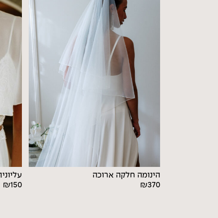
הינומה חלקה ארוכה
עליוני
₪
150
₪
370