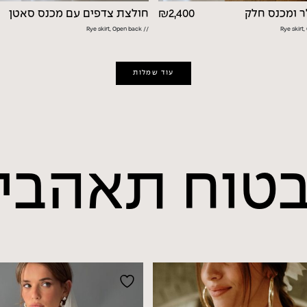
ר ומכנס חלק
2,400
₪
חולצת צדפים עם מכנס סאטן
// Rye skirt, Open back
עוד שמלות
טוח
תאהבי